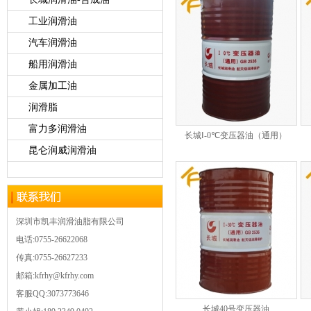
工业润滑油
汽车润滑油
船用润滑油
金属加工油
润滑脂
富力多润滑油
长城Ⅰ-0℃变压器油（通用）
昆仑润威润滑油
深圳市凯丰润滑油脂有限公司
电话:0755-26622068
传真:0755-26627233
邮箱:kfrhy@kfrhy.com
客服QQ:3073773646
长城40号变压器油