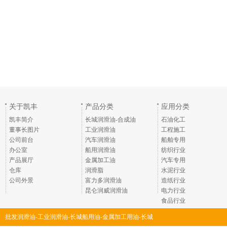
关于凯丰
产品分类
应用分类
凯丰简介
长城润滑油-合成油
石油化工
董事长图片
工业润滑油
工程施工
公司前台
汽车润滑油
船舶专用
办公室
船用润滑油
纺织行业
产品展厅
金属加工油
汽车专用
仓库
润滑脂
水泥行业
公司外景
富力多润滑油
造纸行业
昆仑润威润滑油
电力行业
食品行业
批发润滑油-工业润滑油-长城船用油-金属加工用油-长城