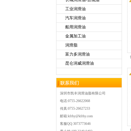
工业润滑油
汽车润滑油
船用润滑油
金属加工油
润滑脂
富力多润滑油
昆仑润威润滑油
深圳市凯丰润滑油脂有限公司
电话:0755-26622068
传真:0755-26627233
邮箱:kfrhy@kfrhy.com
客服QQ:3073773646