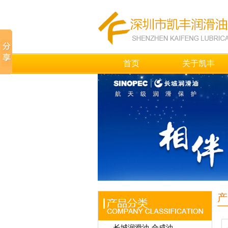
首页
关于凯丰
产
长城润滑油-合成油