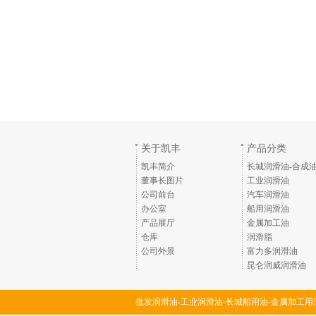
关于凯丰
产品分类
凯丰简介
长城润滑油-合成
董事长图片
工业润滑油
公司前台
汽车润滑油
办公室
船用润滑油
产品展厅
金属加工油
仓库
润滑脂
公司外景
富力多润滑油
昆仑润威润滑油
批发润滑油-工业润滑油-长城船用油-金属加工用