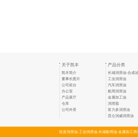
关于凯丰
产品分类
凯丰简介
长城润滑油-合成
董事长图片
工业润滑油
公司前台
汽车润滑油
办公室
船用润滑油
产品展厅
金属加工油
仓库
润滑脂
公司外景
富力多润滑油
昆仑润威润滑油
批发润滑油-工业润滑油-长城船用油-金属加工用