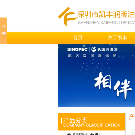
首页
关于凯丰
产
长城润滑油-合成油