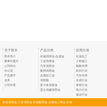
关于凯丰
产品分类
应用分类
凯丰简介
长城润滑油-合成油
石油化工
董事长图片
工业润滑油
工程施工
公司前台
汽车润滑油
船舶专用
办公室
船用润滑油
纺织行业
产品展厅
金属加工油
汽车专用
仓库
润滑脂
水泥行业
公司外景
富力多润滑油
造纸行业
昆仑润威润滑油
电力行业
食品行业
批发润滑油-工业润滑油-长城船用油-金属加工用油-长城