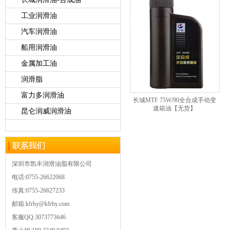
工业润滑油
汽车润滑油
船用润滑油
金属加工油
润滑脂
富力多润滑油
长城MTF 75W/90全合成手动变
速箱油【无货】
昆仑润威润滑油
深圳市凯丰润滑油脂有限公司
电话:0755-26622068
传真:0755-26627233
邮箱:kfrhy@kfrhy.com
客服QQ:3073773646