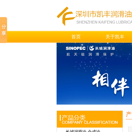
首页
关于凯丰
产
长城润滑油-合成油