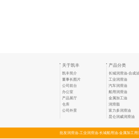
关于凯丰
产品分类
凯丰简介
长城润滑油-合成
董事长图片
工业润滑油
公司前台
汽车润滑油
办公室
船用润滑油
产品展厅
金属加工油
仓库
润滑脂
公司外景
富力多润滑油
昆仑润威润滑油
批发润滑油-工业润滑油-长城船用油-金属加工用