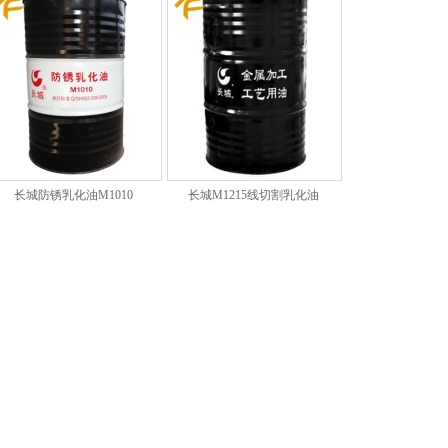
长城防锈乳化油M1010
长城M1215线切割乳化油