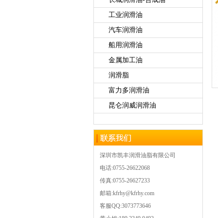
工业润滑油
汽车润滑油
船用润滑油
金属加工油
润滑脂
富力多润滑油
昆仑润威润滑油
深圳市凯丰润滑油脂有限公司
电话:0755-26622068
传真:0755-26627233
邮箱:kfrhy@kfrhy.com
客服QQ:3073773646