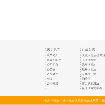
关于凯丰
产品分类
凯丰简介
长城润滑油-合成
董事长图片
工业润滑油
公司前台
汽车润滑油
办公室
船用润滑油
产品展厅
金属加工油
仓库
润滑脂
公司外景
富力多润滑油
昆仑润威润滑油
批发润滑油-工业润滑油-长城船用油-金属加工用