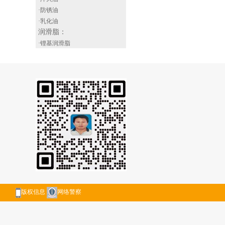
·防锈油
·乳化油
润滑脂
：
·锂基润滑脂
·轴承润滑脂
·特种润滑脂
·汽车润滑脂
富力多润滑油
：
昆仑润威润滑油
：
版权信息
网络警察