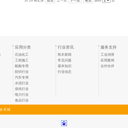
共 19 条记录
首页
上一页
下一页
尾页
跳转
页
应用分类
行业资讯
服务支持
油
石油化工
凯丰新闻
工业润滑
工程施工
常见问题
应用案例
船舶专用
基本知识
合作伙伴
纺织行业
行业动态
汽车专用
水泥行业
造纸行业
电力行业
食品行业
油-长城