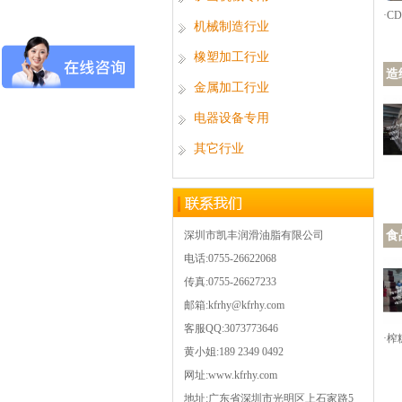
·C
机械制造行业
橡塑加工行业
造
金属加工行业
电器设备专用
其它行业
深圳市凯丰润滑油脂有限公司
食
电话:0755-26622068
传真:0755-26627233
邮箱:kfrhy@kfrhy.com
客服QQ:3073773646
·
黄小姐:189 2349 0492
网址:www.kfrhy.com
地址:广东省深圳市光明区上石家路5