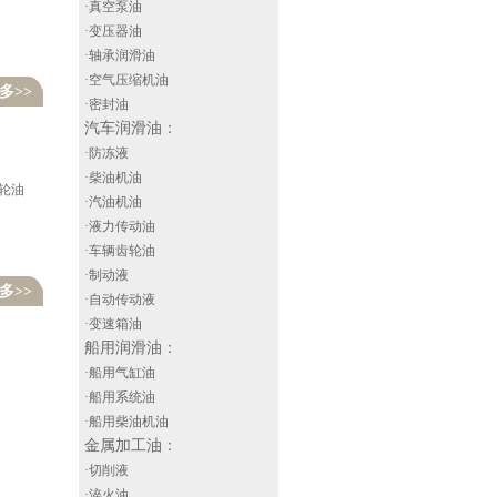
·真空泵油
·变压器油
·轴承润滑油
·空气压缩机油
多>>
·密封油
汽车润滑油
：
·防冻液
·柴油机油
齿轮油
·汽油机油
·液力传动油
·车辆齿轮油
·制动液
多>>
·自动传动液
·变速箱油
船用润滑油
：
·船用气缸油
·船用系统油
·船用柴油机油
金属加工油
：
·切削液
·淬火油