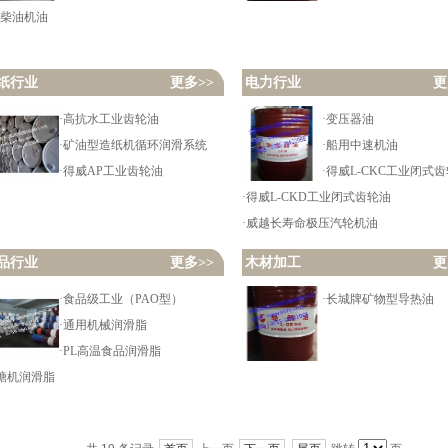
D柴油机油
纸行业
更多>>
电力行业
更
·高抗水工业齿轮油
·变压器油
·矿油型造纸机循环润滑系统
·船用中速机油
·得威AP工业齿轮油
·得威L-CKC工业闭式
·得威L-CKD工业闭式齿轮油
·威越长寿命极压汽轮机油
品行业
更多>>
木材加工
更
·食品级工业（PAO型）
·长城牌矿物型导热油
·通用机械润滑脂
·PL高温食品润滑脂
榨糖机润滑脂