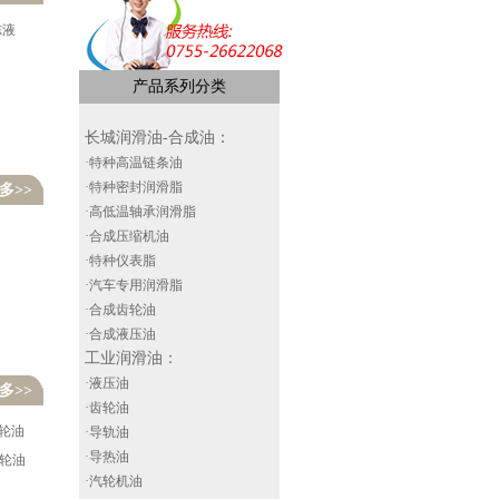
冻液
产品系列分类
长城润滑油-合成油
：
·特种高温链条油
·特种密封润滑脂
多>>
·高低温轴承润滑脂
·合成压缩机油
·特种仪表脂
·汽车专用润滑脂
·合成齿轮油
·合成液压油
工业润滑油
：
·液压油
多>>
·齿轮油
齿轮油
·导轨油
·导热油
齿轮油
·汽轮机油