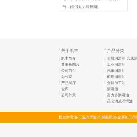
号，(金谷动力科技园)
关于凯丰
产品分类
凯丰简介
长城润滑油-合成
董事长图片
工业润滑油
公司前台
汽车润滑油
办公室
船用润滑油
产品展厅
金属加工油
仓库
润滑脂
公司外景
富力多润滑油
昆仑润威润滑油
批发润滑油-工业润滑油-长城船用油-金属加工用
润滑脂-深圳市凯丰润滑油脂有限公司