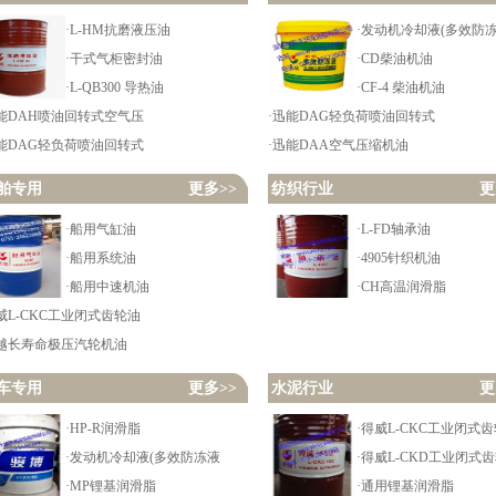
·L-HM抗磨液压油
·发动机冷却液(多效防
·干式气柜密封油
·CD柴油机油
·L-QB300 导热油
·CF-4 柴油机油
迅能DAH喷油回转式空气压
·迅能DAG轻负荷喷油回转式
迅能DAG轻负荷喷油回转式
·迅能DAA空气压缩机油
舶专用
更多>>
纺织行业
更
·船用气缸油
·L-FD轴承油
·船用系统油
·4905针织机油
·船用中速机油
·CH高温润滑脂
威L-CKC工业闭式齿轮油
威越长寿命极压汽轮机油
车专用
更多>>
水泥行业
更
·HP-R润滑脂
·得威L-CKC工业闭式
·发动机冷却液(多效防冻液
·得威L-CKD工业闭式
·MP锂基润滑脂
·通用锂基润滑脂