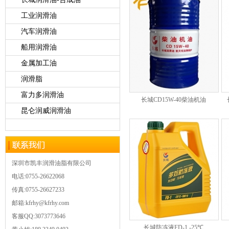
工业润滑油
汽车润滑油
船用润滑油
金属加工油
润滑脂
富力多润滑油
长城CD15W-40柴油机油
昆仑润威润滑油
深圳市凯丰润滑油脂有限公司
电话:0755-26622068
传真:0755-26627233
邮箱:kfrhy@kfrhy.com
客服QQ:3073773646
长城防冻液FD-1 -25℃