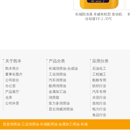
长城防冻液 卓威有机型 发动机
冷却液YF-2 -35℃
关于凯丰
产品分类
应用分类
凯丰简介
长城润滑油-合成油
石油化工
董事长图片
工业润滑油
工程施工
公司前台
汽车润滑油
船舶专用
办公室
船用润滑油
纺织行业
产品展厅
金属加工油
汽车专用
仓库
润滑脂
水泥行业
公司外景
富力多润滑油
造纸行业
昆仑润威润滑油
电力行业
食品行业
批发润滑油-工业润滑油-长城船用油-金属加工用油-长城