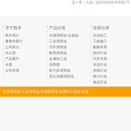
上一个：
长城二硫化钼锂基润滑脂2号
关于凯丰
产品分类
应用分类
凯丰简介
长城润滑油-合成油
石油化工
董事长图片
工业润滑油
工程施工
公司前台
汽车润滑油
船舶专用
办公室
船用润滑油
纺织行业
产品展厅
金属加工油
汽车专用
仓库
润滑脂
水泥行业
公司外景
富力多润滑油
造纸行业
昆仑润威润滑油
电力行业
食品行业
批发润滑油-工业润滑油-长城船用油-金属加工用油-长城
润滑脂-深圳市凯丰润滑油脂有限公司