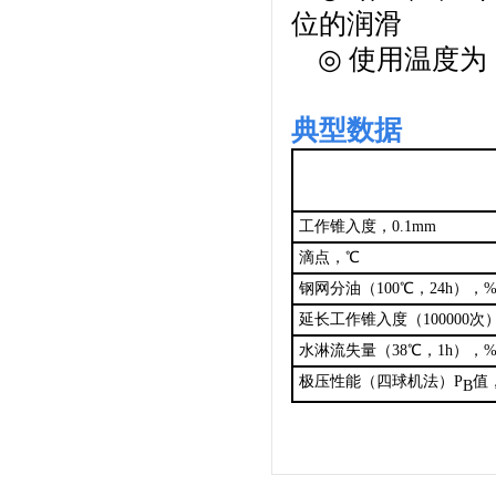
位的润滑
◎
使用温度为
典型数据
工作锥入度，0.1mm
滴点，℃
钢网分油（100℃，24h
），
延长工作锥入度（100000次）
水淋流失量（38℃，1h），
极压性能（四球机法）P
值
B