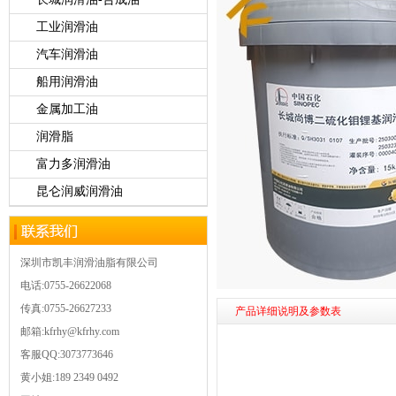
工业润滑油
汽车润滑油
船用润滑油
金属加工油
润滑脂
富力多润滑油
昆仑润威润滑油
深圳市凯丰润滑油脂有限公司
电话:0755-26622068
传真:0755-26627233
产品详细说明及参数表
邮箱:kfrhy@kfrhy.com
客服QQ:3073773646
黄小姐:189 2349 0492