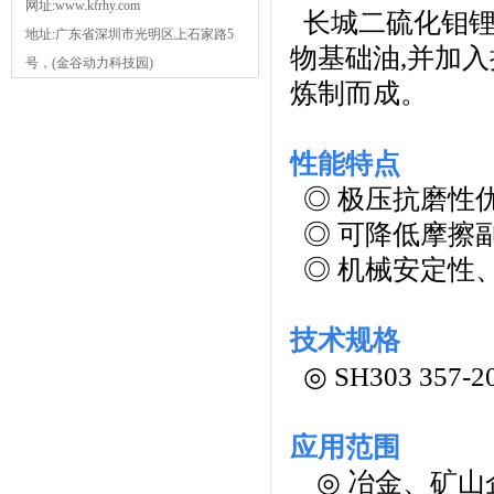
网址:www.kfrhy.com
长城二硫化钼锂
地址:广东省深圳市光明区上石家路5
物基础油,并加
号，(金谷动力科技园)
炼制而成。
性能特点
◎ 极压抗磨性
◎ 可降低摩擦
◎ 机械安定性
技术规格
◎ SH303 357-2
应用范围
◎
冶金、矿山