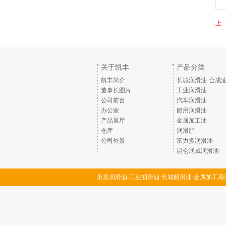
上
关于凯丰
产品分类
凯丰简介
长城润滑油-合成
董事长图片
工业润滑油
公司前台
汽车润滑油
办公室
船用润滑油
产品展厅
金属加工油
仓库
润滑脂
公司外景
富力多润滑油
昆仑润威润滑油
批发润滑油-工业润滑油-长城船用油-金属加工用
润滑脂-深圳市凯丰润滑油脂有限公司