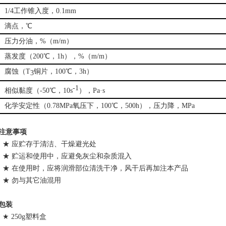
1/4工作锥入度，0.1mm
滴点，℃
压力分油，%（m/m）
蒸发度（200℃，1h），%（m/m）
腐蚀（T
铜片，100℃，3h）
3
-1
相似黏度（-50℃，10s
），Pa
·s
化学安定性（0.78MPa氧压下，100℃，500h），压力降，MPa
注意事项
★ 应贮存于清洁、干燥避光处
★ 贮运和使用中，应避免灰尘和杂质混入
★ 在使用时，应将润滑部位清洗干净，风干后再加注本产品
★ 勿与其它油混用
包装
★ 250g塑料盒