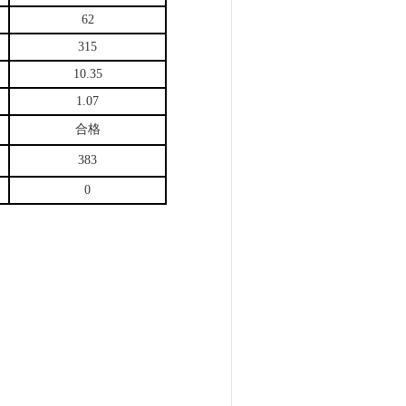
62
315
10.35
1.07
合格
383
0