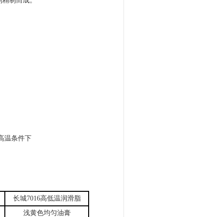
剂精制
而成。
高温条件下
长城7016高低温润滑脂
浅黄色均匀油膏