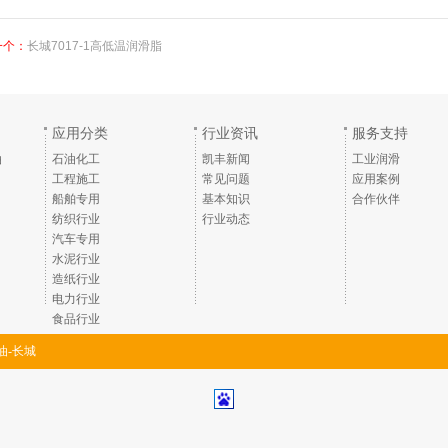
一个：
长城7017-1高低温润滑脂
应用分类
行业资讯
服务支持
油
石油化工
凯丰新闻
工业润滑
工程施工
常见问题
应用案例
船舶专用
基本知识
合作伙伴
纺织行业
行业动态
汽车专用
水泥行业
造纸行业
电力行业
食品行业
油-长城