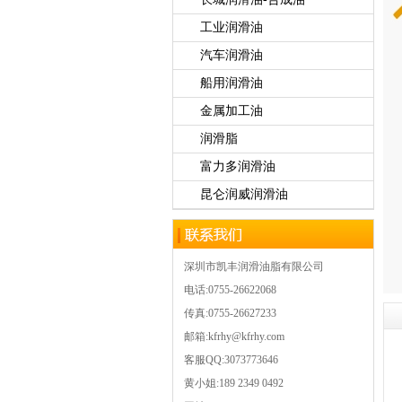
工业润滑油
汽车润滑油
船用润滑油
金属加工油
润滑脂
富力多润滑油
昆仑润威润滑油
深圳市凯丰润滑油脂有限公司
电话:0755-26622068
传真:0755-26627233
邮箱:kfrhy@kfrhy.com
客服QQ:3073773646
黄小姐:189 2349 0492