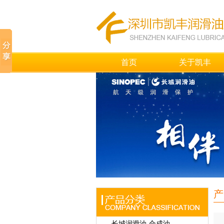
首页
关于凯丰
产
长城润滑油-合成油